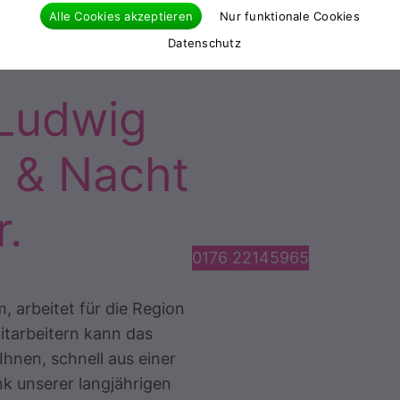
Alle Cookies akzeptieren
Nur funktionale Cookies
Datenschutz
 Ludwig
g & Nacht
r.
0176 22145965
, arbeitet für die Region
itarbeitern kann das
Ihnen, schnell aus einer
 unserer langjährigen