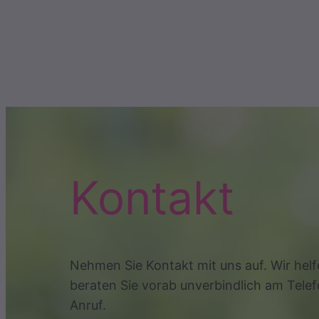
Kontakt
Nehmen Sie Kontakt mit uns auf. Wir helf
beraten Sie vorab unverbindlich am Telef
Anruf.