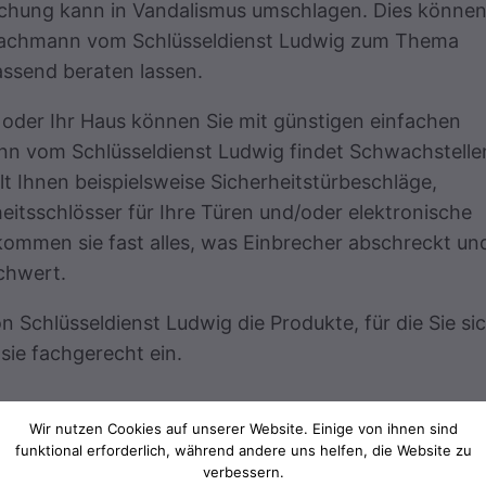
chung kann in Vandalismus umschlagen. Dies können
 Fachmann vom Schlüsseldienst Ludwig zum Thema
assend beraten lassen.
oder Ihr Haus können Sie mit günstigen einfachen
n vom Schlüsseldienst Ludwig findet Schwachstellen
 Ihnen beispielsweise Sicherheitstürbeschläge,
eitsschlösser für Ihre Türen und/oder elektronische
ommen sie fast alles, was Einbrecher abschreckt un
chwert.
n Schlüsseldienst Ludwig die Produkte, für die Sie si
sie fachgerecht ein.
Wir nutzen Cookies auf unserer Website. Einige von ihnen sind
funktional erforderlich, während andere uns helfen, die Website zu
verbessern.