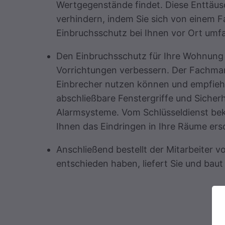
Wertgegenstände findet. Diese Enttäus
verhindern, indem Sie sich von einem
Einbruchsschutz bei Ihnen vor Ort umf
Den Einbruchsschutz für Ihre Wohnung 
Vorrichtungen verbessern. Der Fachman
Einbrecher nutzen können und empfiehlt
abschließbare Fenstergriffe und Sicherh
Alarmsysteme. Vom Schlüsseldienst bek
Ihnen das Eindringen in Ihre Räume ers
Anschließend bestellt der Mitarbeiter vo
entschieden haben, liefert Sie und baut 