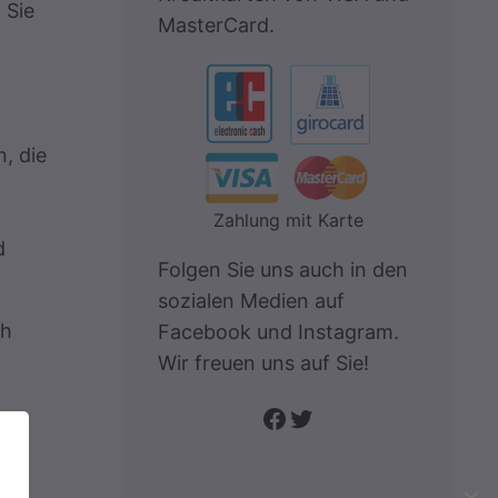
 Sie
MasterCard.
, die
Zahlung mit Karte
d
Folgen Sie uns auch in den
sozialen Medien auf
ch
Facebook und Instagram.
Wir freuen uns auf Sie!
Folge uns auf Facebook
Twitter