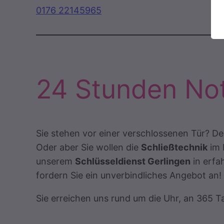
0176 22145965
24 Stunden Not
Sie stehen vor einer verschlossenen Tür? D
Oder aber Sie wollen die
Schließtechnik
im 
unserem
Schlüsseldienst Gerlingen
in erfa
fordern Sie ein unverbindliches Angebot an!
Sie erreichen uns rund um die Uhr, an 365 T