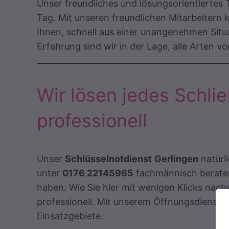
Unser freundliches und lösungsorientiertes 
Tag. Mit unseren freundlichen Mitarbeitern 
Ihnen, schnell aus einer unangenehmen Sit
Erfahrung sind wir in der Lage, alle Arten 
Wir lösen jedes Schli
professionell
Unser
Schlüsselnotdienst
Gerlingen
natürli
unter
0176 22145965
fachmännisch beraten
haben. Wie Sie hier mit wenigen Klicks nac
professionell. Mit unserem Öffnungsdienst Ge
Einsatzgebiete.