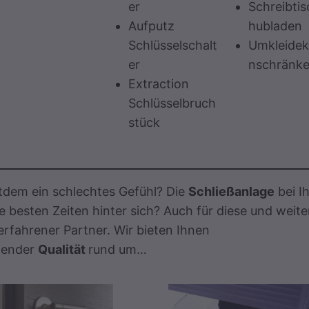
er
Schreibti
Aufputz
hubladen
Schlüsselschalt
Umkleidek
er
nschränk
Extraction
Schlüsselbruch
stück
itdem ein schlechtes Gefühl? Die
Schließanlage
bei I
e besten Zeiten hinter sich? Auch für diese und weite
 erfahrener Partner. Wir bieten Ihnen
gender
Qualität
rund um…