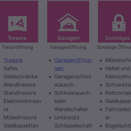
Tresoröffnung
Garagenöffnung
Sonstige Öffn
Tresore
Garagenöffnun
Möbelschl
Safes
gen
Hebel und
Geldschränke
Garagenschlos
Kleinzylin
Wandtresore
stausch
Schranktü
Standtresore
Schlosstausch
Rollcontai
Elektroniktreso
beim
Geldkasse
re
Wandschalter
Fahrradsc
Möbeltresore
Unterpütz
er
Geldkassetten
Schlüsselschalt
Bügelschl