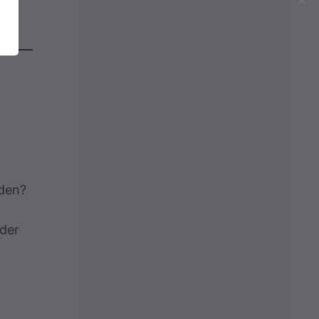
nden?
oder