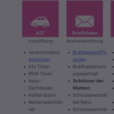
Autoöffnung
Briefkastenöffnung
verschlossene
Briefkastenöffn
Autotüren
ungen
Kfz Türen
Briefkastenschl
PKW Türen
osswechsel
Auto-
Schlösser der
Dachboxen
Marken:
Kofferräume
Schlosswechsel
Motorradschlös
bei Renz
ser
Schlosswechsel