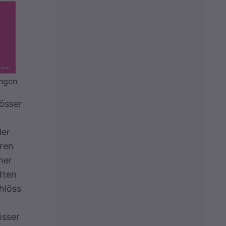
ungen
össer
der
ren
ner
tten
hlöss
össer