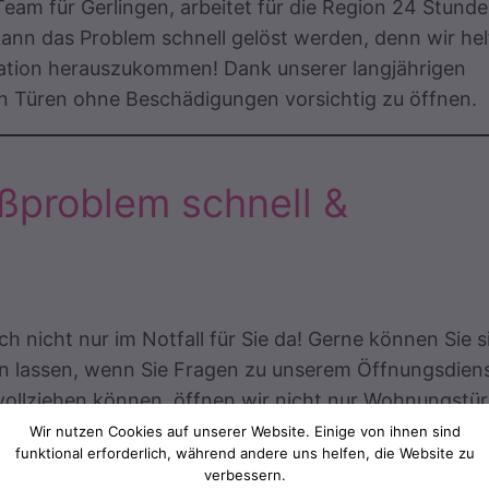
Team für Gerlingen, arbeitet für die Region 24 Stund
kann das Problem schnell gelöst werden, denn wir he
uation herauszukommen! Dank unserer langjährigen
von Türen ohne Beschädigungen vorsichtig zu öffnen.
eßproblem schnell &
ch nicht nur im Notfall für Sie da! Gerne können Sie s
 lassen, wenn Sie Fragen zu unserem Öffnungsdien
hvollziehen können, öffnen wir nicht nur Wohnungstü
rlingen nutzen Sie professionelle Hilfe auch für dies
Wir nutzen Cookies auf unserer Website. Einige von ihnen sind
funktional erforderlich, während andere uns helfen, die Website zu
verbessern.