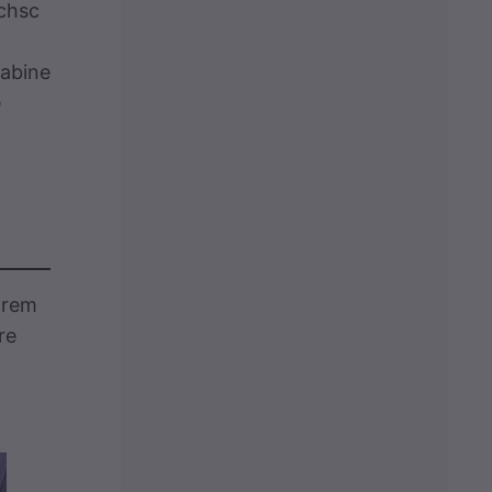
schsc
abine
e
hrem
re