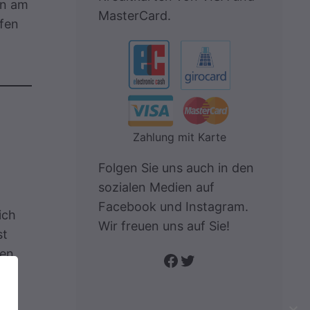
en am
MasterCard.
lfen
Zahlung mit Karte
Folgen Sie uns auch in den
sozialen Medien auf
Facebook und Instagram.
ich
Wir freuen uns auf Sie!
st
ren
Folge uns auf Facebook
Twitter
e